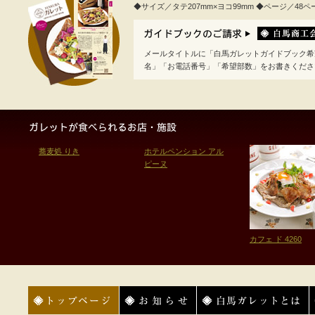
◆サイズ／タテ207mm×ヨコ99mm ◆ページ／48
メールタイトルに「白馬ガレットガイドブック希
名」「お電話番号」「希望部数」をお書きくださ
蕎麦処 りき
ホテルペンション アル
ピーヌ
カフェ ド 4260