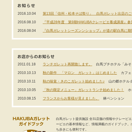
2016.10.04
第13回「信州・松本そば祭り」 白馬ガレット出店のご
2016.08.10
『平成28年度 第9期HAKUBAクレーピエ養成講座』
2016.08.04
『白馬ガレットシーズンンショップ』が道の駅白馬に期
2011.01.18
ランチガレット再開致します。
白馬プチホテル「みそ
2010.10.13
秋の新作 「マロン ガレット」はじめました
カフェ 
2010.10.11
秋の味覚・きのこガレット始めました♪
山の郷ホテル 
2010.10.05
「秋の限定メニュー」ガレットランチ始めました！
ホ
2010.08.15
フランスからお客様が見えました。
林ペンション
白馬ガレット提供施設 全31店舗の情報やクレーピ
ーピエの基本情報など、情報満載のガイドブック。
ち歩きにも便利です。