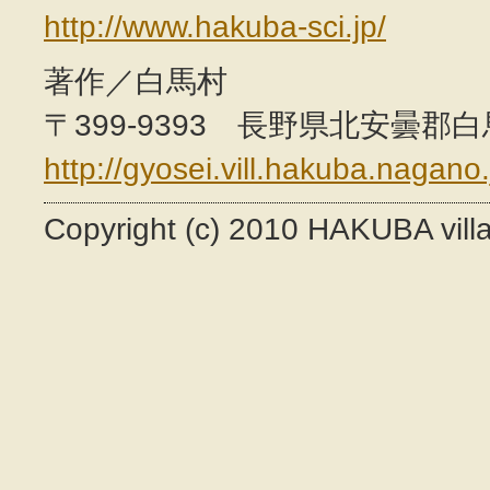
http://www.hakuba-sci.jp/
著作／白馬村
〒399-9393 長野県北安曇郡白馬村
http://gyosei.vill.hakuba.nagano.
Copyright (c) 2010 HAKUBA villag