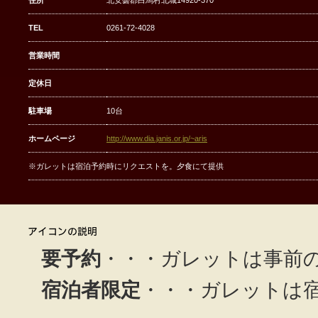
住所
北安曇郡白馬村北城14920-370
TEL
0261-72-4028
営業時間
定休日
駐車場
10台
ホームページ
http://www.dia.janis.or.jp/~aris
※ガレットは宿泊予約時にリクエストを。夕食にて提供
要予約
・・・ガレットは事前
宿泊者限定
・・・ガレットは