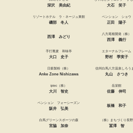
深沢 美由紀
大石 笑子
リゾートホテル ラ・ネージュ東館
ペンション ショウ
磯部 冬人
正田 陽子
八方尾根開発（株）
西澤 みどり
西澤 義行
手打蕎麦 和味亭
エターナルフレーム
大口 史子
野村 季実子
日穀製粉（株）
信州白馬八方温泉しろう
Anke Zone Nishizawa
丸山 さつき
iptec（株）
岳栄館
大川 智史
佐藤 伸司
ペンション フォーシーズン
板橋 和子
阪井 弘美
白馬グリーンスポーツの森
（株）まちづくり長野
宮脇 加奈
冨澤 智