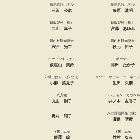
白馬東急ホテル
白馬東急ホテル
三沢 公彦
藤原 清明
日穀製粉（株）
日穀製粉（株）
二山 幸子
宮澤 あゆみ
川内村観光協会
川内村観光協会
宍戸 光二
秋元 裕子
オープンキッチン
ボーゲン
仮屋山 美鈴
岡田 たか子
沖縄ごはん ぱいかじ
リゾートホテル ラ・ネージ
小柳 笑見子
生田 久朋
八方館
ペンション カウベル
丸山 則子
井ノ本 友香子
八方尾根開発（株）
奥村 昭子
瀬島 晴彦
（株）五竜
（株）五竜
蟹澤 瞭
竹村 なみ