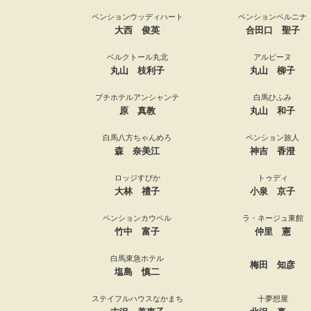
ペンションウッディハート
ペンションベルニナ
大西 俊英
合田口 聖子
ベルクトール丸北
アルピーヌ
丸山 枝利子
丸山 柳子
プチホテルアンシャンテ
白馬ひふみ
原 真教
丸山 和子
白馬八方ちゃんめろ
ペンション旅人
森 奈美江
神吉 香澄
ロッジすぴか
トゥディ
大林 禮子
小泉 京子
ペンションカウベル
ラ・ネージュ東館
竹中 富子
仲里 憲
白馬東急ホテル
梅田 知彦
塩島 慎二
ステイフルハウスなかまち
十夢想屋