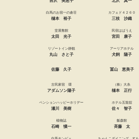
吉沢 美恵子
北沢 真一
白馬のお宿一の倉荘
カフェド４２６０
樋本 裕子
三枝 沙織
堂屋敷館
民宿はばうえ
太田 光子
宮田 康子
リゾートイン静観
アーリアホテル
丸山 さと子
犬飼 陽子
佐藤 久子
冨山 恵美子
古民家宿 環
（株）大糸
アダムソン陽子
樋本 正行
ペンションハッピーホリデー
ホテル五龍舘
瀬川 美樹
佐々 智子
植物誌
飯森館
石崎 愼一
斉藤 太
白馬モンビェ
ちゃんこダイニング すも