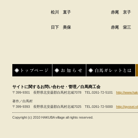
松川 直子
赤尾 京子
日下 美保
赤尾 栄三
トップページ
お知らせ
白馬ガレットとは
サイトに関するお問い合わせ・管理／白馬商工会
〒399-9301 長野県北安曇郡白馬村北城7078 TEL.0261-72-5101
http://www.hak
著作／白馬村
〒399-9393 長野県北安曇郡白馬村北城7025 TEL.0261-72-5000
http://gyosei.v
Copyright (c) 2010 HAKUBA village all rights reserved.