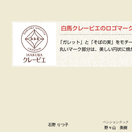
ペンションクック
石野 りつ子
野々山 美樹