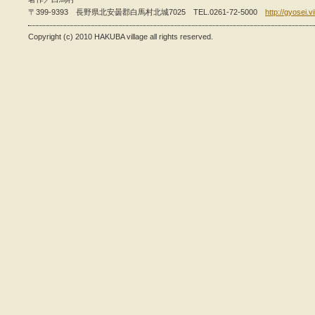
〒399-9393 長野県北安曇郡白馬村北城7025 TEL.0261-72-5000
http://gyosei.v
Copyright (c) 2010 HAKUBA village all rights reserved.