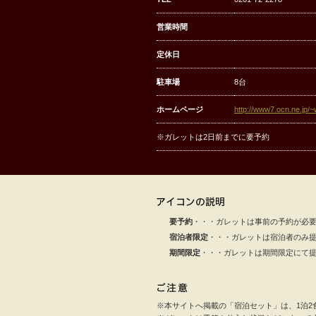
営業時間
定休日
駐車場
8台
ホームページ
http://www7.ocn.ne.jp/
※ガレットは2日前までに要予約
要予約
・・・ガレットは事前の予約が必
宿泊者限定
・・・ガレットは宿泊者のみ
期間限定
・・・ガレットは期間限定にて
※本サイトへ掲載の「宿泊セット」は、1泊2