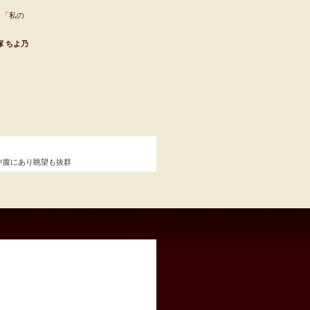
。「私の
塚 ちよ乃
中腹にあり眺望も抜群