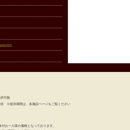
~weisshrn
要
提供可能
提供 ※提供期間は、各施設ページをご覧ください
食付お一人様の価格となっております。