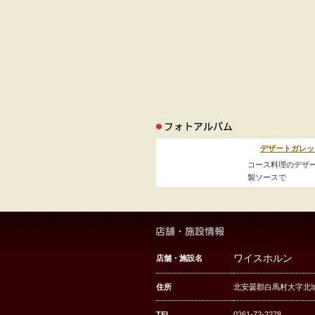
デザートガレッ
コース料理のデザー
製ソースで
ワイスホルン
店舗・施設名
住所
北安曇郡白馬村大字北城4
TEL
0261-72-2278