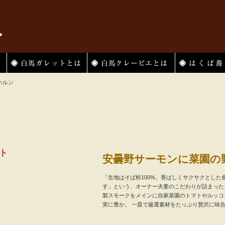
白馬ガレットとは
白馬クレーピエ
はくば蕎麦とは
ホルン
ト
安曇野サーモンに菜園の
「生地はそば粉100%。香ばしくサクサクとし
す」という、オーナー夫妻のこだわりが詰まった
製スモークをメインに自家菜園のトマトやルッコ
実に豊か。 一皿で厳選素材をたっぷり贅沢に味