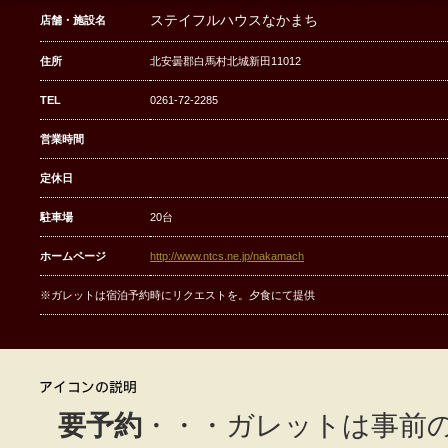
ステイフルハウスなかまち
店舗・施設名
住所
北安曇郡白馬村北城新田11012
TEL
0261-72-2285
営業時間
定休日
駐車場
20台
ホームページ
http://www.ntcs.ne.jp/nakamach
※ガレットは宿泊予約時にリクエストを。夕食にて提供
要予約
・・・ガレットは事前