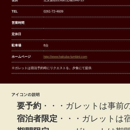
住所
北安曇郡白馬村北城2940-15
TEL
0261-72-4609
営業時間
定休日
駐車場
8台
ホームページ
http://www.hakuba-lumbini.com
※ガレットは宿泊予約時にリクエストを。夕食にて提供
要予約
・・・ガレットは事前
宿泊者限定
・・・ガレットは