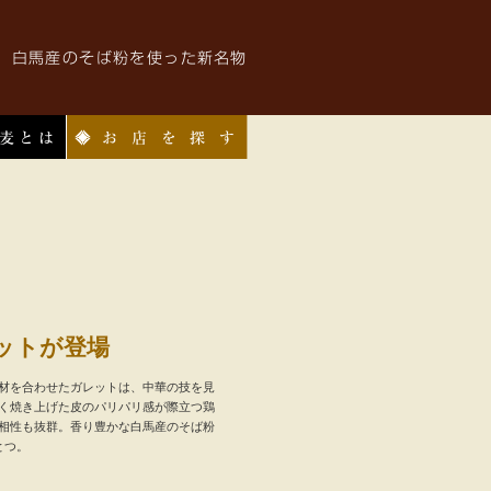
お店を探す
ットが登場
材を合わせたガレットは、中華の技を見
く焼き上げた皮のパリパリ感が際立つ鶏
相性も抜群。香り豊かな白馬産のそば粉
とつ。