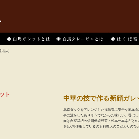
白馬ガレットとは
白馬クレーピエ
はくば蕎麦とは
 桂花
ット
中華の技で作る新顔ガレ
北京ダックをアレンジした福味鶏に安全な地元食
事に活かしたありそうでなかった味わい。香ばし
肉は自家栽培の信州伝統野菜・松本一本ネギとの
を100%使用しているのも料理人のこだわりのひ