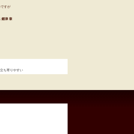
ルですが
 郷津 章
で立ち寄りやすい