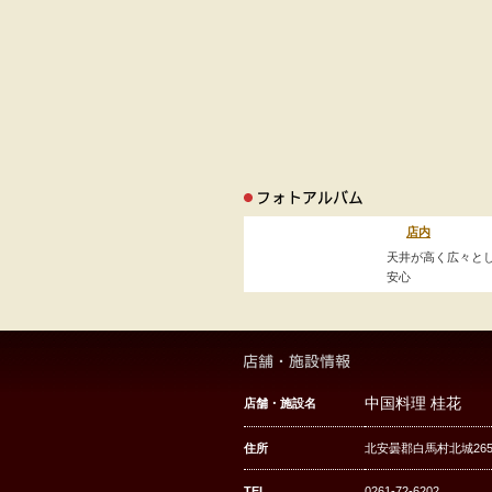
店内
天井が高く広々と
安心
中国料理 桂花
店舗・施設名
住所
北安曇郡白馬村北城265-
TEL
0261-72-6202