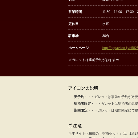
営業時間
11:30～14:00 17:30～
定休日
水曜
駐車場
30台
ホームページ
http://r.gnavi.co.jp/n58
※ガレットは事前予約がおすすめ
要予約
・・・ガレットは事前の予約が必
宿泊者限定
・・・ガレットは宿泊者のみ
期間限定
・・・ガレットは期間限定にて
※本サイトへ掲載の「宿泊セット」は、1泊2