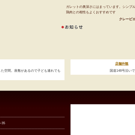
ガレットの奥深さにはまっています。シンプ
鶏肉との相性もよくおすすめです
クレーピエ
店舗外観
した空間。座敷があるので子ども連れでも
国道148号沿い
35