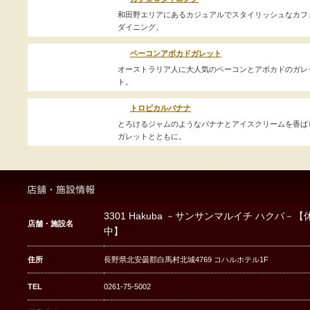
和田野エリアにあるカジュアルでスタイリッシュなカフ
ダイニング。
ベーコンアボカドガレット
オーストラリア人に大人気のベーコンとアボカドのガレ
ト。
トロピカルバナナ
とろけるジャムのようなバナナとアイスクリームを香ば
ガレットとともに。
3301 Hakuba －サンサンマルイチ ハクバ－【
店舗・施設名
中】
住所
長野県北安曇郡白馬村北城4769 コハルホテル1F
TEL
0261-75-5002