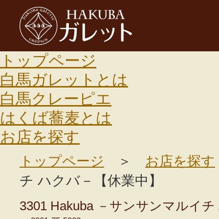
HAKUBAガレット
トップページ
白馬ガレットとは
白馬クレーピエ
はくば蕎麦とは
お店を探す
トップページ
＞
お店を探す
チ ハクバ－【休業中】
3301 Hakuba －サンサンマル